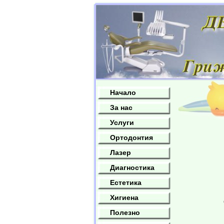
Начало
За нас
Услуги
Ортодонтия
Лазер
Диагностика
Естетика
Хигиена
Полезно