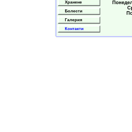
Хранене
Понеделн
Ср
Болести
По
Галерия
Контакти