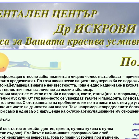
ация относно заболяванията в лицево-челюстната област – причините
оито предизвикват. По този начин всеки пациент по-уверено би се подлож
то най-плашеща винаги е неизвестността. Това е едно надникване в кухнят
т цялостния план за лечение за всеки зъболекар.
арат се състои от зъби и пародонт, кости, стави (две темпороманди
елни мускули. От тях най-често се увреждат зъбите и пародонта, следова
о лечение. С отстраняване на проблемите им почти винаги се стига до ут
налите части на дъвкателния апарат. Така например неопределените болки
и само в един зъб с нарушение на оклузо-артикулационните му отношения 
и
ъстои от емайл, дентин, цимент, пулпна кухина с пулпа
сни съдове). Емайлът е най-външния, прозрачно бял слой,
 от неорганични вещества. Това го прави устойчив при дъвчене,