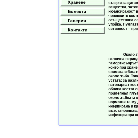
Хранене
също и защитав
вещества, зато
Болести
нюансираност в 
човешките кости
осъществява се
Галерия
упойка. Пулпата
сетивност – при
Контакти
Паро
Около зъба се
включва период
“амортисьорът” 
които при хранен
спомага и бога
около зъба. Тов
устата; за разл
натоварват кост
обвива костта о
прилепнал плътн
около зъбната 
нормалната му 
инервирана и кр
възстановяваща
инфекции при н