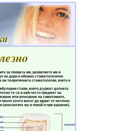
 за появата им, развитието им и
ил на дори и обемно стоматологично
а на теоритичната стоматология, която е
буларни стави, които държат долната
телно те са и най-често предмет на
ихване или изчезване на симптомите,
 около ухото могат да идват от неточно
(контактите му в покой и при хранене).