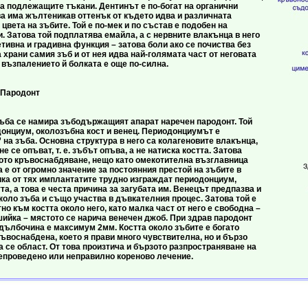
а подлежащите тъкани. Дентинът е по-богат на органични
ва има жълтеникав оттенък от където идва и различната
цвета на зъбите. Той е по-мек и по състав е подобен на
. Затова той подплатява емайла, а с нервните влакънца в него
тивна и градивна функция – затова боли ако се почиства без
 храни самия зъб и от нея идва най-голямата част от неговата
 възпалението й болката е още по-силна.
донт
 намира зъбодържащият апарат наречен пародонт. Той
онциум, околозъбна кост и венец. Периодонциумът е
на зъба. Основна структура в него са колагеновите влакънца,
е се опъват, т. е. зъбът опъва, а не натиска костта. Затова
тото кръвоснабдяване, нещо като омекотителна възглавница
а е от огромно значение за постоянния престой на зъбите в
ика от тях имплантатите трудно изграждат периодонциум,
та, а това е честа причина за загубата им. Венецът предпазва и
коло зъба и също участва в дъвкателния процес. Затова той е
о към костта около него, като малка част от него е свободна –
шийка – мястото се нарича венечен джоб. При здрав пародонт
дълбочина е максимум 2мм. Костта около зъбите е богато
ъвоснабдена, което я прави много чувствителна, но и бързо
 се област. От това произтича и бързото разпространяване на
епроведено или неправилно кореново лечение.