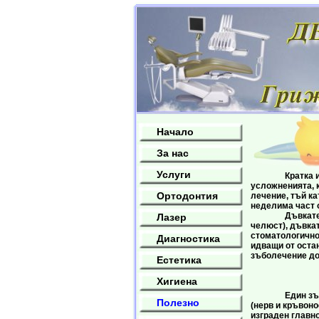
Начало
За нас
Услуги
Кратка информ
усложненията, к
Ортодонтия
лечение, тъй ка
неделима част о
Дъвкателния ап
Лазер
челюст), дъвкат
стоматологичнот
Диагностика
идващи от оста
зъболечение дор
Естетика
Зъб
Хигиена
Един зъб се с
Полезно
(нерв и кръвоно
изграден главно