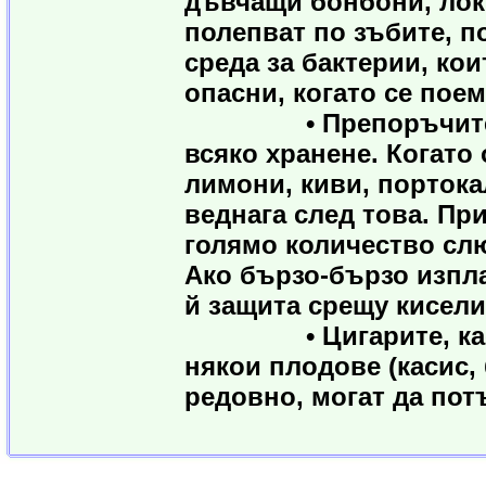
дъвчащи бонбони, лок
полепват по зъбите, п
среда за бактерии, кои
опасни, когато се пое
• Препоръчително е
всяко хранене. Когато
лимони, киви, портока
веднага след това. Пр
голямо количество слю
Ако бързо-бързо изпла
й защита срещу кисели
• Цигарите, кафето
някои плодове (касис,
редовно, могат да пот