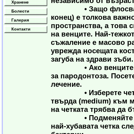
независимо от възраст
Хранене
• Защо флосването 
Болести
конец) е толкова важн
Галерия
пространства, а това 
Контакти
на венците. Най-тежкот
съжаление е масово ра
уврежда носещата кост
загуба на здрави зъби.
• Ако венците кървя
за пародонтоза. Посет
лечение.
• Изберете четка с 
твърда (medium) към ме
на четката трябва да 
• Подменяйте четка
най-хубавата четка сл