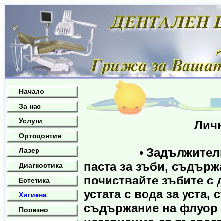
Начало
За нас
Услуги
Лична хигиена 
Ортодонтия
• Задължително ми
Лазер
паста за зъби, съдър
Диагностика
почиствайте зъбите с 
Естетика
устата с вода за уста,
Хигиена
съдържание на флуор с
Полезно