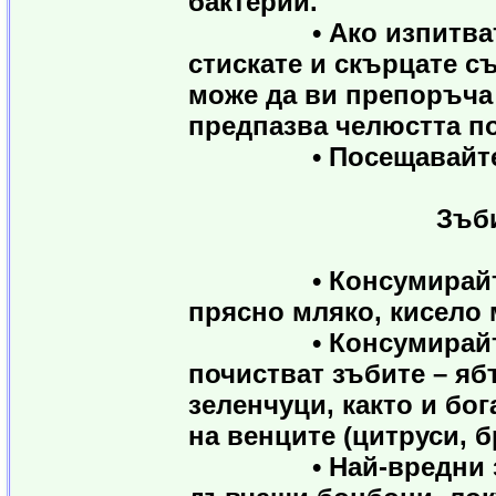
бактерии.
• Ако изпитвате бо
стискате и скърцате с
може да ви препоръча
предпазва челюстта по
• Посещавайте зъб
Зъби и хр
• Консумирайте хра
прясно мляко, кисело 
• Консумирайте пов
почистват зъбите – яб
зеленчуци, както и бо
на венците (цитруси, б
• Най-вредни за зъ