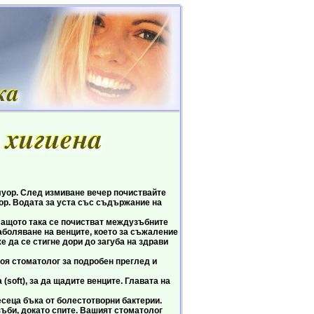
р. След измиване вечер почиствайте
уор. Водата за уста със съдържание на
щото така се почистват междузъбните
заболяване на венците, което за съжаление
е да се стигне дори до загуба на здрави
я стоматолог за подробен преглед и
oft), за да щадите венците. Главата на
еца бъка от болестотворни бактерии.
би, докато спите. Вашият стоматолог