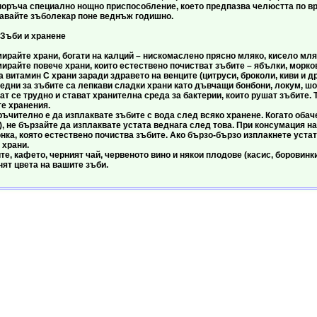
поръча специално нощно приспособление, което предпазва челюстта по вр
е зъболекар поне веднъж годишно.
хранене
 храни, богати на калций – нискомаслено прясно мляко, кисело мляко
 повече храни, които естествено почистват зъбите – ябълки, моркови
на витамин С храни заради здравето на венците (цитруси, броколи, киви и др.
а зъбите са лепкави сладки храни като дъвчащи бонбони, локум, шоко
ат се трудно и стават хранителна среда за бактерии, които рушат зъбите. Т
е хранения.
но е да изплаквате зъбите с вода след всяко хранене. Когато обаче 
), не бързайте да изплаквате устата веднага след това. При консумация н
ка, която естествено почиства зъбите. Ако бързо-бързо изплакнете устат
 храни.
фето, черният чай, червеното вино и някои плодове (касис, боровинки, 
ят цвета на вашите зъби.