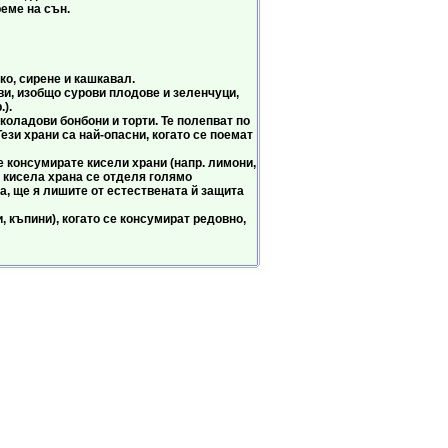
еме на сън.
, сирене и кашкавал.
, изобщо сурови плодове и зеленчуци,
).
ладови бонбони и торти. Те полепват по
ези храни са най-опасни, когато се поемат
консумирате кисели храни (напр. лимони,
а кисела храна се отделя голямо
а, ще я лишите от естествената й защита
къпини), когато се консумират редовно,