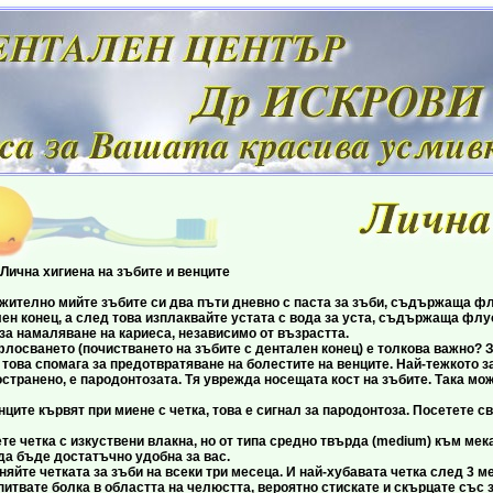
ена на зъбите и венците
о мийте зъбите си два пъти дневно с паста за зъби, съдържаща флуо
лен конец, а след това изплаквайте устата с вода за уста, съдържаща фл
за намаляване на кариеса, независимо от възрастта.
нето (почистването на зъбите с дентален конец) е толкова важно? За
 това спомага за предотвратяване на болестите на венците. Най-тежкото 
странено, е пародонтозата. Тя уврежда носещата кост на зъбите. Така мож
кървят при миене с четка, това е сигнал за пародонтоза. Посетете сво
ка с изкуствени влакна, но от типа средно твърда (medium) към мека (s
да бъде достатъчно удобна за вас.
етката за зъби на всеки три месеца. И най-хубавата четка след 3 мес
е болка в областта на челюстта, вероятно стискате и скърцате със зъ