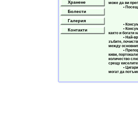
Хранене
може да ви пре
• Посещавайт
Болести
Зъби и 
Галерия
• Консумирайте
• Консумирайте
Контакти
както и богати 
• Най-вредни з
зъбите, почиств
между основнит
• Препоръчител
киви, портокали
количество слюн
срещу киселите
• Цигарите, ка
могат да потъмн