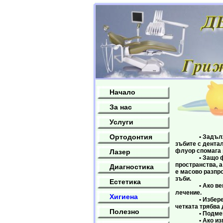
Начало
За нас
Услуги
Лична хиги
Ортодонтия
• Задължителн
зъбите с дента
флуор спомага 
Лазер
• Защо флосва
пространства, а
Диагностика
е масово разпро
зъби.
Естетика
• Ако венците 
лечение.
Хигиена
• Изберете чет
четката трябва 
Полезно
• Подменяйте ч
• Ако изпитват