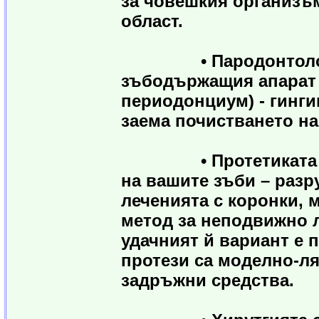
за човешкия организъ
област.
• Пародонтологията
зъбодържащия апарат 
периодонциум) - гинги
заема почистването на
• Протетиката въз
на вашите зъби – разр
леченията с коронки, 
метод за неподвижно л
удачният й вариант е
протези са моделно-ля
задръжни средства.