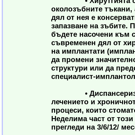
• Хирутгията се сп
околозъбните тъкани,
дял от нея е консерват
запазване на зъбите. 
бъдете насочени към с
съвременен дял от хир
на имплантати (импла
да промени значително
структури или да пред
специалист-имплантол
• Диспансеризацият
лечението и хронично
процеси, които стомат
Неделима част от тоз
прегледи на 3/6/12/ мес