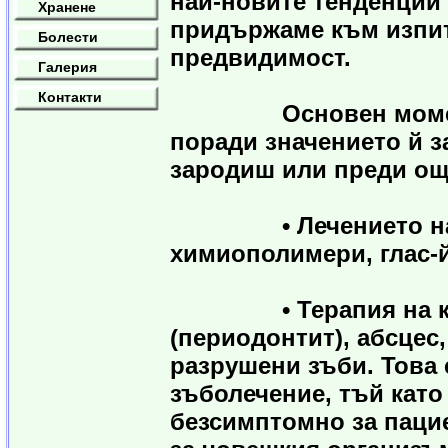
най-новите тенденции 
Хранене
придържаме към изпит
Болести
предвидимост.
Галерия
Контакти
Основен момент в 
поради значението й з
зародиш или преди още
• Лечението на ка
химиополимери, глас-
• Терапия на карие
(периодонтит), абсцес,
разрушени зъби. Това 
зъболечение, тъй като
безсимптомно за пацие