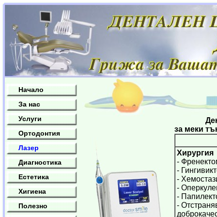
Начало
За нас
Услуги
Дентален
за меки тъ
Ортодонтия
Лазер
Хирургия
- Френект
Диагностика
- Гингивик
Естетика
- Хемостаз
- Оперкул
Хигиена
- Папилек
- Отстраня
Полезно
доброкаче