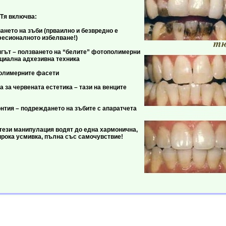
ючва:
 на зъби (прваилно и безвредно е
есионалното избелване!)
– ползването на “белите” фотопoлимерни
циална адхезивна техника
мерните фасети
червената естетика – тази на венците
– подреждането на зъбите с апаратчета
манипулация водят до една хармонична,
ирока усмивка, пълна със самочувствие!