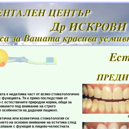
 неделима част от всяко стоматологично
 функцията. Тя е пряко последствие от
 с естествените природни норми, общи за
енмането под внимание на строго
 особености на дадения пациент.
а или козметична стоматология се
нето на основно внимание на естетика след
зяване с функция в лицево-челюстната