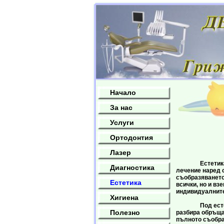
Начало
За нас
Услуги
Ортодонтия
Лазер
Естетиката е
Диагностика
лечение наред с
съобразяването
Естетика
всички, но и вз
индивидуалните
Хигиена
Под естетичн
Полезно
разбира обръща
пълното съобра