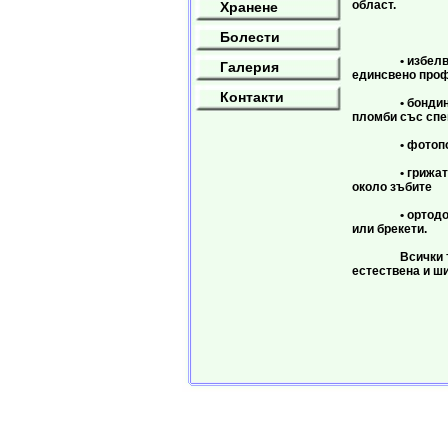
област.
Хранене
Тя вкл
Болести
• избелването
Галерия
единсвено проф
Контакти
• бондингът 
пломби със спе
• фотополи
• грижата за 
около зъбите
• ортодонтия 
или брекети.
Всички тези 
естествена и ш